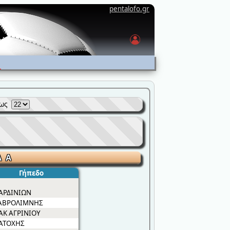
pentalofo.gr
έως
Α Α
Γήπεδο
ΑΡΔΙΝΙΩΝ
ΑΒΡΟΛΙΜΝΗΣ
ΑΚ ΑΓΡΙΝΙΟΥ
ΑΤΟΧΗΣ