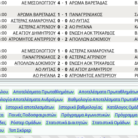
5:00
ΑΕ ΜΕΣΟΛΟΓΓΙΟΥ
4
-
1
ΑΡΩΜΑ ΒΑΡΕΤΑΔΑΣ
Β
6:00
ΑΡΩΜΑ ΒΑΡΕΤΑΔΑΣ
1
-
1
ΠΑΝΑΓΡΙΝΙΑΚΟΣ
Σ
6:00
ΑΣΤΕΡΑΣ ΚΑΜΑΡΟΥΛΑΣ
0
-
0
ΑΟ ΛΥΓΙΑΣ
Ρ
6:00
ΑΣΤΕΡΑΣ ΑΓΡΙΝΙΟΥ
0
-
2
ΑΟ ΡΗΓΑΝΑ
Κ
6:00
ΑΕ ΑΓΙΟΥ ΔΗΜΗΤΡΙΟΥ
4
-
0
ΕΝΩΣΗ ΑΟΚ ΤΡΙΚΑΡΔΟΣ
Β
6:00
ΑΤΡΟΜΗΤΟΣ ΑΝΤΙΡΡΙΟΥ
0
-
2
ΑΠΟΛΛΩΝ ΔΟΚΙΜΙΟΥ
Α
6:00
ΑΕ ΜΕΣΟΛΟΓΓΙΟΥ
1
-
0
ΑΣΤΕΡΑΣ ΚΑΜΑΡΟΥΛΑΣ
Β
6:00
ΠΑΝΑΓΡΙΝΙΑΚΟΣ
2
-
0
ΑΣΤΕΡΑΣ ΑΓΡΙΝΙΟΥ
Α
6:00
ΑΠΟΛΛΩΝ ΔΟΚΙΜΙΟΥ
2
-
0
ΕΝΩΣΗ ΑΟΚ ΤΡΙΚΑΡΔΟΣ
Δ
6:00
ΑΟ ΛΥΓΙΑΣ
0
-
0
ΑΕ ΑΓΙΟΥ ΔΗΜΗΤΡΙΟΥ
Λ
6:00
ΑΟ ΡΗΓΑΝΑ
2
-
0
ΑΤΡΟΜΗΤΟΣ ΑΝΤΙΡΡΙΟΥ
Ρ
λλου
Αποτελέσματα Πρωταθλημάτων
Αποτελέσματα Πρωταθλημάτω
λογία-Αποτελέσματα Ανδραίμων
Βαθμολογία-Αποτελέσματα Πρωταθ
α
Ιστορικό αποτελεσμάτων
Ιστορικό βαθμολογίας
Κατάλογος Ομά
τα
Ποινές Ποδοσφαιριστών
Πρόγραμμα Αγωνιστικών
Πρόγραμμα
δες
Ρόστερ Ομάδων
Στατιστικά Διαιτητών
Στατιστικά Ομάδων
Σ
ου
Τοπ Σκόρερ