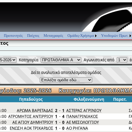
Προπονητές
Παίχτες
Μεταγραφές
Ομάδες-Χρήσιμα
Υποδομών Πρωτ.
τος
Κατηγορία
Αγωνιστικές από
Δείτε αναλυτικά αποτελέσματα ομάδας
ρίοδος: 2025-2026 Κατηγορία: ΠΡΩΤΑΘΛΗΜ
Γηπεδούχος
Φιλοξενούμενη
Παρατ.
6:00
ΑΡΩΜΑ ΒΑΡΕΤΑΔΑΣ
2
-
1
ΑΣΤΕΡΑΣ ΑΓΡΙΝΙΟΥ
Σ
6:00
ΑΤΡΟΜΗΤΟΣ ΑΝΤΙΡΡΙΟΥ
1
-
4
ΠΑΝΑΓΡΙΝΙΑΚΟΣ
Γ
6:00
ΑΕ ΑΓΙΟΥ ΔΗΜΗΤΡΙΟΥ
1
-
0
ΑΕ ΜΕΣΟΛΟΓΓΙΟΥ
Δ
6:00
ΕΝΩΣΗ ΑΟΚ ΤΡΙΚΑΡΔΟΣ
1
-
0
ΑΟ ΡΗΓΑΝΑ
Κ