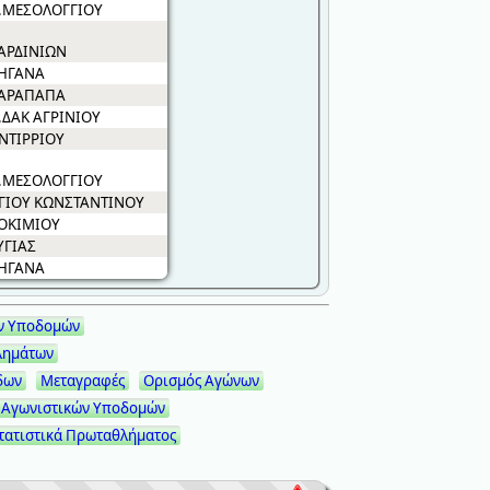
.ΜΕΣΟΛΟΓΓΙΟΥ
ΑΡΔΙΝΙΩΝ
ΗΓΑΝΑ
ΑΡΑΠΑΠΑ
.ΔΑΚ ΑΓΡΙΝΙΟΥ
ΝΤΙΡΡΙΟΥ
.ΜΕΣΟΛΟΓΓΙΟΥ
ΓΙΟΥ ΚΩΝΣΤΑΝΤΙΝΟΥ
ΟΚΙΜΙΟΥ
ΥΓΙΑΣ
ΗΓΑΝΑ
ν Υποδομών
λημάτων
δων
Μεταγραφές
Ορισμός Αγώνων
 Αγωνιστικών Υποδομών
τατιστικά Πρωταθλήματος