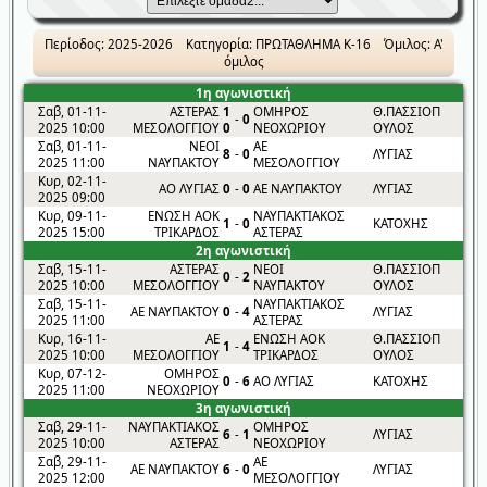
Περίοδος: 2025-2026 Κατηγορία: ΠΡΩΤΑΘΛΗΜΑ Κ-16 Όμιλος: Α'
όμιλος
1η αγωνιστική
Σαβ, 01-11-
ΑΣΤΕΡΑΣ
1
ΟΜΗΡΟΣ
Θ.ΠΑΣΣΙΟΠ
-
0
2025 10:00
ΜΕΣΟΛΟΓΓΙΟΥ
0
ΝΕΟΧΩΡΙΟΥ
ΟΥΛΟΣ
Σαβ, 01-11-
ΝΕΟΙ
ΑΕ
8
-
0
ΛΥΓΙΑΣ
2025 11:00
ΝΑΥΠΑΚΤΟΥ
ΜΕΣΟΛΟΓΓΙΟΥ
Κυρ, 02-11-
ΑΟ ΛΥΓΙΑΣ
0
-
0
ΑΕ ΝΑΥΠΑΚΤΟΥ
ΛΥΓΙΑΣ
2025 09:00
Κυρ, 09-11-
ΕΝΩΣΗ ΑΟΚ
ΝΑΥΠΑΚΤΙΑΚΟΣ
1
-
0
ΚΑΤΟΧΗΣ
2025 15:00
ΤΡΙΚΑΡΔΟΣ
ΑΣΤΕΡΑΣ
2η αγωνιστική
Σαβ, 15-11-
ΑΣΤΕΡΑΣ
ΝΕΟΙ
Θ.ΠΑΣΣΙΟΠ
0
-
2
2025 10:00
ΜΕΣΟΛΟΓΓΙΟΥ
ΝΑΥΠΑΚΤΟΥ
ΟΥΛΟΣ
Σαβ, 15-11-
ΝΑΥΠΑΚΤΙΑΚΟΣ
ΑΕ ΝΑΥΠΑΚΤΟΥ
0
-
4
ΛΥΓΙΑΣ
2025 11:00
ΑΣΤΕΡΑΣ
Κυρ, 16-11-
ΑΕ
ΕΝΩΣΗ ΑΟΚ
Θ.ΠΑΣΣΙΟΠ
1
-
4
2025 10:00
ΜΕΣΟΛΟΓΓΙΟΥ
ΤΡΙΚΑΡΔΟΣ
ΟΥΛΟΣ
Κυρ, 07-12-
ΟΜΗΡΟΣ
0
-
6
ΑΟ ΛΥΓΙΑΣ
ΚΑΤΟΧΗΣ
2025 11:00
ΝΕΟΧΩΡΙΟΥ
3η αγωνιστική
Σαβ, 29-11-
ΝΑΥΠΑΚΤΙΑΚΟΣ
ΟΜΗΡΟΣ
6
-
1
ΛΥΓΙΑΣ
2025 10:00
ΑΣΤΕΡΑΣ
ΝΕΟΧΩΡΙΟΥ
Σαβ, 29-11-
ΑΕ
ΑΕ ΝΑΥΠΑΚΤΟΥ
6
-
0
ΛΥΓΙΑΣ
2025 12:00
ΜΕΣΟΛΟΓΓΙΟΥ