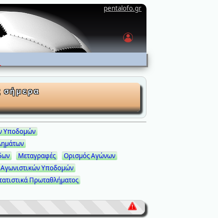
pentalofo.gr
ς σήμερα
ν Υποδομών
λημάτων
δων
Μεταγραφές
Ορισμός Αγώνων
 Αγωνιστικών Υποδομών
τατιστικά Πρωταθλήματος