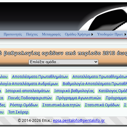
Προπονητές
Παίχτες
Μεταγραφές
Ομάδες-Χρήσιμα
Υποδομών Πρωτ.
ό βαθμολογίας ομάδων από περίοδο 2013 έω
λλου
Αποτελέσματα Πρωταθλημάτων
Αποτελέσματα Πρωταθλημάτω
λογία-Αποτελέσματα Ανδραίμων
Βαθμολογία-Αποτελέσματα Πρωταθ
α
Ιστορικό αποτελεσμάτων
Ιστορικό βαθμολογίας
Κατάλογος Ομά
τα
Ποινές Ποδοσφαιριστών
Πρόγραμμα Αγωνιστικών
Πρόγραμμα
δες
Ρόστερ Ομάδων
Στατιστικά Διαιτητών
Στατιστικά Ομάδων
Σ
ου
Τοπ Σκόρερ
© 2014-2026
Επικ.:
epsa.pentalofo@pentalofo.gr