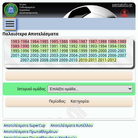
pentalofo.gr
Ένωση
Ποδοσφαιρικών
Σωματείων
Αιτωλοακαρνανίας
Παλαιότερα Αποτελέσματα
1983-1984
1984-1985
1985-1986
1986-1987
1987-1988
1988-1989
1989-1990
1990-1991
1991-1992
1992-1993
1993-1994
1994-1995
1995-1996
1996-1997
1997-1998
1998-1999
1999-2000
2000-2001
2001-2002
2002-2003
2003-2004
2004-2005
2005-2006
2006-2007
2007-2008
2008-2009
2009-2010
2010-2011
2011-2012
Ιστορικό ομάδας
Περίοδος:
Κατηγορία:
Αποτελέσματα SuperCup
Αποτελέσματα Κυπέλλου
Αποτελέσματα Πρωταθλημάτων
Αποτελέσματα Πρωταθλημάτων Υποδομών